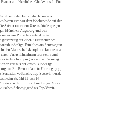
er Frauen auf. Herzlichen Glückwunsch.
Ein
i Schlussrunden kamen die Teams aus
nen hatten sich vor dem Wochenende auf den
n die Saison mit einem Unentschieden gegen
gegen München, Augsburg und den
es mit einem Punkt Rückstand hinter
 gleichzeitig auf einen Ausrutscher der
 Frauenbundesliga. Pünktlich am Samstag um
rit in den Mannschaftskampf und konnten das
einen Verlust hinnehmen mussten, stand
esten Aufstellung ging es dann am Sonntag
saison erst aus der ersten Bundesliga
burg mit 2-1 Brettpunkten in Führung ging,
ie Sensation vollbracht. Top-Scorerin wurde
tschieden ab. Mit 11 von 14
fstieg in die 1. Frauenbundesliga. Mit der
deutschen Schachjugend als Top-Verein