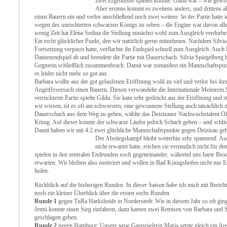
zwei Ergebnisse spielen konnte. Gilda war – wie gewohn
Aber erstens kommt es zweitens anders, und drittens al
einen Bauern ein und verlor anschließend noch zwei weitere. In der Partie hatte
wegen des unrochierten schwarzen Königs zu sehen – die Engine war davon alle
wenig Zeit hat Elena Sedina die Stellung zunächst wohl zum Ausgleich verdorben,
Ein recht glücklicher Punkt, den wir natürlich gerne mitnehmen. Nachdem Silv
Fortsetzung verpasst hatte, verflachte ihr Endspiel schnell zum Ausgleich. Auch B
Damenendspiel ab und beendete die Partie mit Dauerschach. Silvia Spiegelberg h
Gegnerin schließlich zusammenbrach. Damit war zumindest ein Mannschaftspunk
es leider nicht mehr so gut aus.
Barbara wollte aus der gut gelaufenen Eröffnung wohl zu viel und verlor bei ih
Angriffsversuch einen Bauern. Diesen verwandelte die Internationale Meisterin 
verrückteste Partie spielte Gilda. Sie kam sehr gedrückt aus der Eröffnung und st
wir wissen, ist es oft am schwersten, eine gewonnene Stellung auch tatsächlich
Dauerschach aus dem Weg zu gehen, wählte das Deizisauer Nachwuchstalent Oliv
König. Auf dieser konnte der schwarze Läufer jedoch Schach geben – und schlie
Damit haben wir mit 4:2 zwei glückliche Mannschaftspunkte gegen Deizisau gehol
Der Abstiegskampf bleibt weiterhin sehr spannend. Au
nicht erwartet hatte, reichen sie vermutlich nicht für d
spielen in den zentralen Endrunden noch gegeneinander, während uns harte Broc
erwarten. Wir bleiben also motiviert und wollen in Bad Königshofen nicht nur
holen.
Rückblick auf die bisherigen Runden. In dieser Saison habe ich mich mit Bericht
noch ein kleiner Überblick über die ersten sechs Runden.
Runde 1
gegen TuRa Harksheide in Norderstedt: Wie in diesem Jahr so oft ging
Jenni konnte einen Sieg einfahren, dazu kamen zwei Remisen von Barbara und 
geschlagen geben.
Runde 2
gegen Hamburg: Unsere neue Gastspielerin Maria setzte gleich ein Ausr