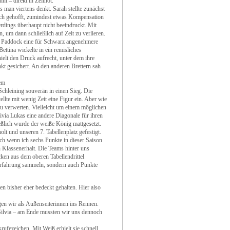
t – direkt in Zeitnot.
s man viertens denkt. Sarah stellte zunächst
 ich gehofft, zumindest etwas Kompensation
rdings überhaupt nicht beeindruckt. Mit
 um dann schließlich auf Zeit zu verlieren.
ia Paddock eine für Schwarz angenehmere
ettina wickelte in ein remisliches
ielt den Druck aufrecht, unter dem ihre
t gesichert. An den anderen Brettern sah
rem
Schleining souverän in einen Sieg. Die
ellte mit wenig Zeit eine Figur ein. Aber wie
 zu verwerten. Vielleicht um einem möglichen
ia Lukas eine andere Diagonale für ihren
ßlich wurde der weiße König mattgesetzt.
t und unseren 7. Tabellenplatz gefestigt.
ch wenn ich sechs Punkte in dieser Saison
en Klassenerhalt. Die Teams hinter uns
ken aus dem oberen Tabellendrittel
 Erfahrung sammeln, sondern auch Punkte
en bisher eher bedeckt gehalten. Hier also
en wir als Außenseiterinnen ins Rennen.
Silvia – am Ende mussten wir uns dennoch
ufezeichen. Mit Weiß erhielt sie schnell