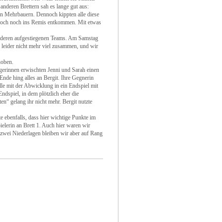
 anderen Brettern sah es lange gut aus:
nen Mehrbauern. Dennoch kippten alle diese
jedoch noch ins Remis entkommen. Mit etwas
nderen aufgestiegenen Teams. Am Samstag
 leider nicht mehr viel zusammen, und wir
hoben.
gerinnen erwischten Jenni und Sarah einen
Ende hing alles an Bergit. Ihre Gegnerin
olle mit der Abwicklung in ein Endspiel mit
ndspiel, in dem plötzlich eher die
n“ gelang ihr nicht mehr. Bergit nutzte
 ebenfalls, dass hier wichtige Punkte im
elerin an Brett 1. Auch hier waren wir
 zwei Niederlagen bleiben wir aber auf Rang