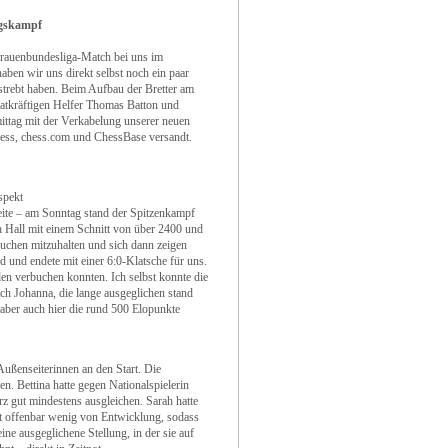
egskampf
rauenbundesliga-Match bei uns im
aben wir uns direkt selbst noch ein paar
strebt haben. Beim Aufbau der Bretter am
tatkräftigen Helfer Thomas Batton und
ttag mit der Verkabelung unserer neuen
ess, chess.com und ChessBase versandt.
spekt
iseite – am Sonntag stand der Spitzenkampf
 Hall mit einem Schnitt von über 2400 und
uchen mitzuhalten und sich dann zeigen
 und endete mit einer 6:0-Klatsche für uns.
en verbuchen konnten. Ich selbst konnte die
ch Johanna, die lange ausgeglichen stand
aber auch hier die rund 500 Elopunkte
Außenseiterinnen an den Start. Die
n. Bettina hatte gegen Nationalspielerin
z gut mindestens ausgleichen. Sarah hatte
lt offenbar wenig von Entwicklung, sodass
ine ausgeglichene Stellung, in der sie auf