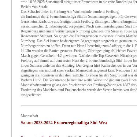
==> 16.03.2025 Sensationell steigt unser Frauenteam in die erste Bundesliga d
Bericht von Sarah:
Das Schachwunder in Freiburg Am Wochenende wurde in Freiburg
die Endrunde der 2. Frauenbundesliga Süd im Schach ausgetragen. Für die zwe
Gernsheim, Karlsruhe und Stuttgart nach Freiburg-Zähringen. Die Freiburgerin
aussichtsreichen 2. Tabellenplatz vorgespielt. Nach einem misslungenen Start i
Regensburg und einem Verlust gegen Nürnberg gelangen drei Siege in Folge 
Reisepartner Stuttgart. So gingen die Freiburgerinnen in die zwei finalen Match
Nürnberg. Das Ziel lautete beide eigenen Begegnungen siegreich zu gestalten und
Nürnbergerinnen zu hoffen. Denn nur Platz 1 berechtigt zum Aufstieg in die 1.
14 Uhr wurden die Partien gestartet. Freiburg-Zähringen ging als leichter Favo
Match gegen Gernsheim 4:2 gewinnen. Nachdem die Top-Gesetzten Nürnberger 
Freiburg auf einmal auf dem ersten Platz der 2. Frauenbundesliga Süd. In der b
in der Schlussrunde um den Aufstieg. Der Gegner hieß Karlsruhe, der in der Vor
abgestiegen war und mit einer starken Mannschaft angereist kam. Nachdem Frei
genügten drei Remisen an den drei restlichen Brettern für den Sieg. Somit war d
Barbara Hund. Die Vorsitzende behielt ihre weiße Weste und gab nur zwei Unen
Mannschaftspunkten gelang den Spielerinnen des Freiburg-Zähringen 1887 der Au
Förderung des Mädchen- und Frauenschachs wurde der Verein bereits von der 
ausgezeichnet.
Mannschaft
Saison 2023-2024 Frauenregionalliga Süd West