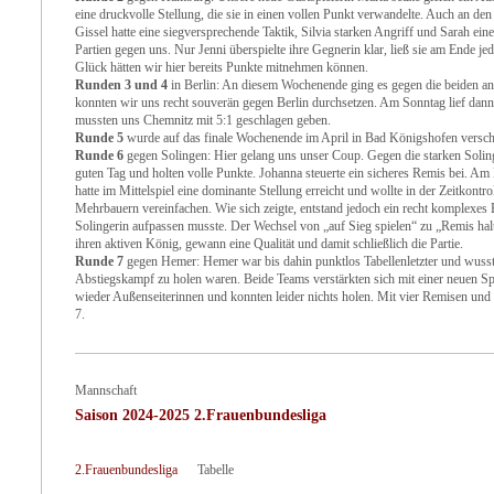
eine druckvolle Stellung, die sie in einen vollen Punkt verwandelte. Auch an den
Gissel hatte eine siegversprechende Taktik, Silvia starken Angriff und Sarah ei
Partien gegen uns. Nur Jenni überspielte ihre Gegnerin klar, ließ sie am Ende 
Glück hätten wir hier bereits Punkte mitnehmen können.
Runden 3 und 4
in Berlin: An diesem Wochenende ging es gegen die beiden a
konnten wir uns recht souverän gegen Berlin durchsetzen. Am Sonntag lief dann
mussten uns Chemnitz mit 5:1 geschlagen geben.
Runde 5
wurde auf das finale Wochenende im April in Bad Königshofen versc
Runde 6
gegen Solingen: Hier gelang uns unser Coup. Gegen die starken Solin
guten Tag und holten volle Punkte. Johanna steuerte ein sicheres Remis bei. Am 
hatte im Mittelspiel eine dominante Stellung erreicht und wollte in der Zeitkontr
Mehrbauern vereinfachen. Wie sich zeigte, entstand jedoch ein recht komplexes E
Solingerin aufpassen musste. Der Wechsel von „auf Sieg spielen“ zu „Remis halte
ihren aktiven König, gewann eine Qualität und damit schließlich die Partie.
Runde 7
gegen Hemer: Hemer war bis dahin punktlos Tabellenletzter und wusste
Abstiegskampf zu holen waren. Beide Teams verstärkten sich mit einer neuen Spi
wieder Außenseiterinnen und konnten leider nichts holen. Mit vier Remisen und
7.
Mannschaft
Saison 2024-2025 2.Frauenbundesliga
2.Frauenbundesliga
Tabelle