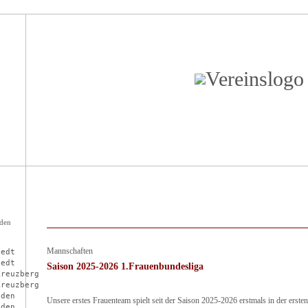
Aktuelles
Verein
Mannsc
 den
Mannschaften
edt

edt

Saison 2025-2026 1.Frauenbundesliga
reuzberg

reuzberg

den

Unsere erstes Frauenteam spielt seit der Saison 2025-2026 erstmals in der erste
den
