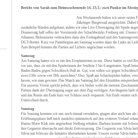
Bericht von Sarah zum Heimwochenende 14.-15.3.: zwei Punkte im Absti
Am Wochenende haben wir unser erstes F
Zähringer Bürgersaal ausgerichtet. Dabei h
zusätzliche Hürden aufgebaut, indem wir eine Live-Übertragung der Spiele ange
Donnerstag half selbst der Vorsitzende des Schachbezirks Freiburg mit. Unsere 
Johannes Birkenmeier verbrachten dann den Freitagabend und den Samstagvormi
DGT-Bretter. Kurz vor Partiebeginn am Samstag wurden dann die Links an Lich
Zum Beispiel können die Partien auf Lichess angeschaut werden.
Samstag
Am Samstag hatten wir es mit den Erstplatzierten zu tun. Diese hatten so viel Re
vor uns, dass sie mit den Spielerinnen der Setzliste 1 bis 6 angetraten. Spaß be
Baden-Baden gegen Schwäbisch Hall an. Gut, was sollen wir gegen Schwäbisch
zwei GMs sowie vier IMs ausrichten? Also: Spaß am Schachspielen haben, vers
lassen, wie man gewinnt. Das Match am Samstag lief den Elozahlen entsprechend
Für unseren Verein spricht jedoch, dass wir bisher wohl die meisten Zuschauend
Partien dank der Übertragung sogar aus dem Zug verfolgen. Am längsten hielt si
und das Remis am Ende kurz vor Schluss noch verpasste. Am Ende setzten sich 
Unterschied durch.
Sonntag
Für Sonntag konnten wir uns noch einmal verstärken, gingen aber auch hier als 
Eröffnungsphase ließ mich zunächst optimistisch auf den weiteren Verlauf schaue
Hanna Marie Klek eine angenehme Stellung erhalten. Barbara konnte mit Schwar
ihre Gegnerin überrascht und direkt Zeitvorsprung. Die Gegnerin von Silvia hie
Silvia mit Schwarz die Initiative übernehmen konnte. Unsere zweite Silvia hatte e