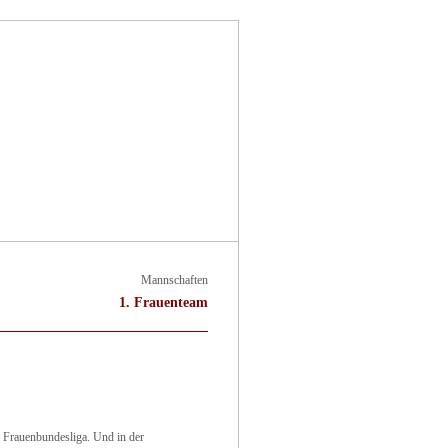
haften
Links, DWZ, Partien
Mannschaften
1. Frauenteam
n Frauenbundesliga. Und in der